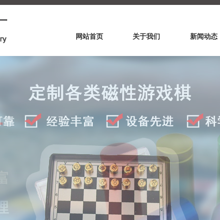
网站首页
关于我们
新闻动态