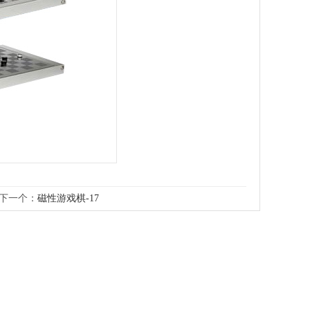
下一个：
磁性游戏棋-17