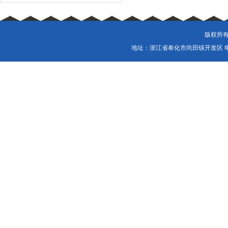
版权所有
地址：浙江省奉化市尚田镇开发区 电话：057