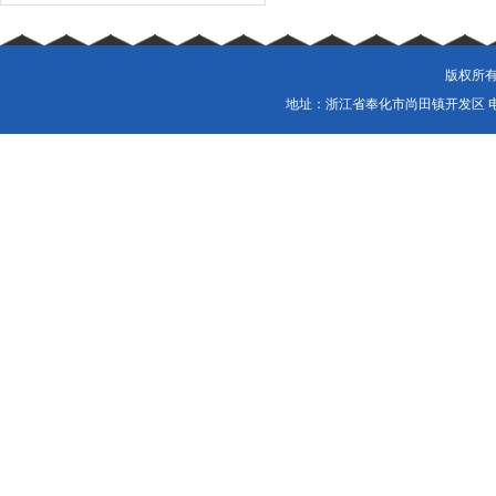
版权所有
地址：浙江省奉化市尚田镇开发区 电话：057