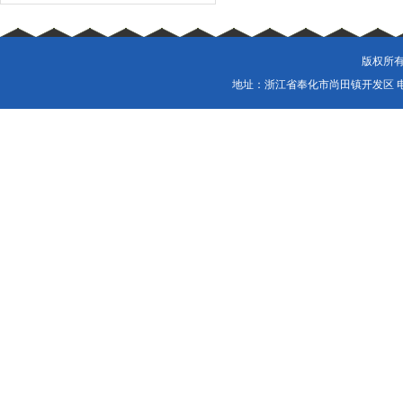
版权所有
地址：浙江省奉化市尚田镇开发区 电话：057