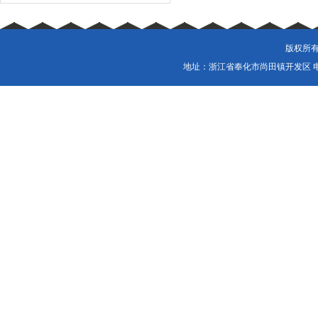
版权所有
地址：浙江省奉化市尚田镇开发区 电话：057