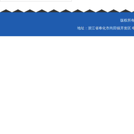
版权所有
地址：浙江省奉化市尚田镇开发区 电话：057