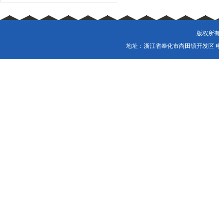
版权所有
地址：浙江省奉化市尚田镇开发区 电话：057