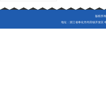
版权所有
地址：浙江省奉化市尚田镇开发区 电话：057