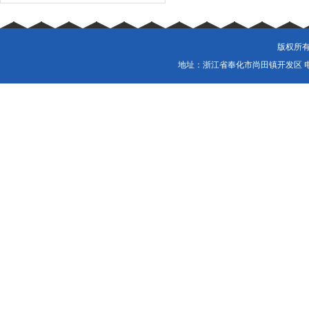
版权所有
地址：浙江省奉化市尚田镇开发区 电话：057