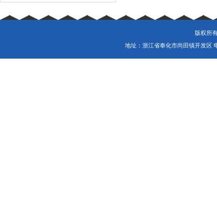
版权所有
地址：浙江省奉化市尚田镇开发区 电话：057